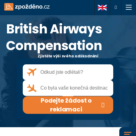
British Airways
Podejte žádost o
reklamaci
Compensation
Zjistěte výši svého odškodnění
O nás
Vaše práva
Často kladené dotazy
Podejte žádost o
Články
reklamaci
Kontakty