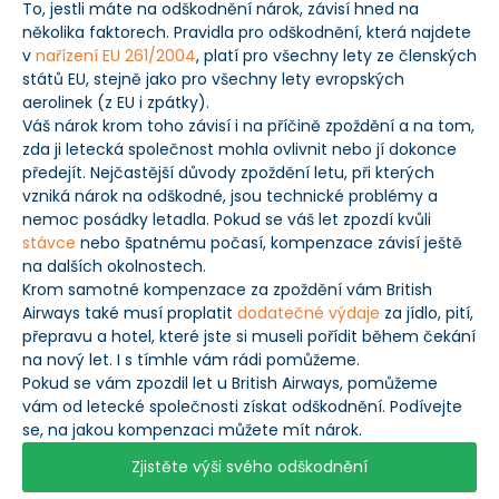
To, jestli máte na odškodnění nárok, závisí hned na
několika faktorech. Pravidla pro odškodnění, která najdete
v
nařízení EU 261/2004
, platí pro všechny lety ze členských
států EU, stejně jako pro všechny lety evropských
aerolinek (z EU i zpátky).
Váš nárok krom toho závisí i na příčině zpoždění a na tom,
zda ji letecká společnost mohla ovlivnit nebo jí dokonce
předejít. Nejčastější důvody zpoždění letu, při kterých
vzniká nárok na odškodné, jsou technické problémy a
nemoc posádky letadla. Pokud se váš let zpozdí kvůli
stávce
nebo špatnému počasí, kompenzace závisí ještě
na dalších okolnostech.
Krom samotné kompenzace za zpoždění vám British
Airways také musí proplatit
dodatečné výdaje
za jídlo, pití,
přepravu a hotel, které jste si museli pořídit během čekání
na nový let. I s tímhle vám rádi pomůžeme.
Pokud se vám zpozdil let u British Airways, pomůžeme
vám od letecké společnosti získat odškodnění. Podívejte
se, na jakou kompenzaci můžete mít nárok.
Zjistěte výši svého odškodnění