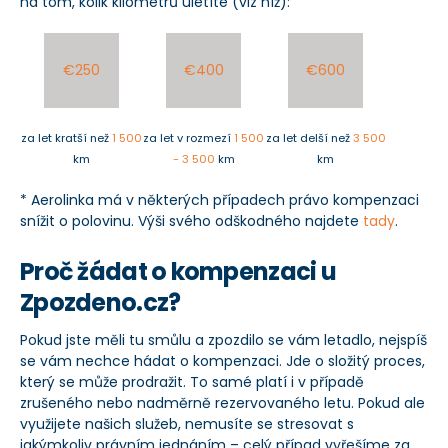
na tom, kolik kilometrů uletíte (viz níž):
€250
€400
€600
za let kratší než
1 500
za let v rozmezí
1 500
za let delší než
3 500
km
- 3 500
km
km
* Aerolinka má v některých případech právo kompenzaci
snížit o polovinu. Výši svého odškodného najdete
tady
.
Proč žádat o kompenzaci u
Zpozdeno.cz?
Pokud jste měli tu smůlu a zpozdilo se vám letadlo, nejspíš
se vám nechce hádat o kompenzaci. Jde o složitý proces,
který se může prodražit. To samé platí i v případě
zrušeného nebo nadměrně rezervovaného letu. Pokud ale
využijete našich služeb, nemusíte se stresovat s
jakýmkoliv právním jednáním – celý případ vyřešíme za