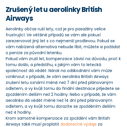
Zrušený let u aerolinky British
Airways
Aerolinky občas ruší lety, což je pro pasažéry velice
frustrující. Ve většině případů se vám ale pokusí
zarezervovat jiný let s co nejmenší prodlevou. Pokud se
vám nabízená alternativa nebude líbit, můžete si požádat
o peníze za původní letenku.
Pokud vám zruší let, kompenzace závisí na důvodu, proč k
tomu došlo, a předstihu, s jakým vám to letecká
společnost dá vědět. Nárok na odškodnění vám může
vzniknout v případě, že vám aerolinka British Airways
zrušení letu oznámí méně než 7 dní před plánovaným
odletem, a vy kvůli tomu do finální destinace přijedete se
zpožděním delším než 2 hodiny. Nebo v případě, že vám
aerolinka dá vědět méně než 14 dní před plánovaným
odletem, a vy kvůli tomu dorazíte se zpožděním delším
než 4 hodiny.
Krom samotné kompenzace za zpoždění vám British
Airways také musí proplatit
dodatečné výdaje
za