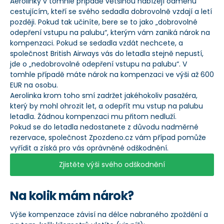
Aerolinky v tomhle případě většinou nabízejí odměnu
cestujícím, kteří se svého sedadla dobrovolně vzdají a letí
později. Pokud tak učiníte, bere se to jako „dobrovolné
odepření vstupu na palubu“, kterým vám zaniká nárok na
kompenzaci. Pokud se sedadla vzdát nechcete, a
společnost British Airways vás do letadla stejně nepustí,
jde o „nedobrovolné odepření vstupu na palubu“. V
tomhle případě máte nárok na kompenzaci ve výši až 600
EUR na osobu.
Aerolinka krom toho smí zadržet jakéhokoliv pasažéra,
který by mohl ohrozit let, a odepřít mu vstup na palubu
letadla. Žádnou kompenzaci mu přitom nedluží.
Pokud se do letadla nedostanete z důvodu nadměrné
rezervace, společnost Zpozdeno.cz vám případ pomůže
vyřídit a získá pro vás oprávněné odškodnění.
Zjistěte výši svého odškodnění
Na kolik mám nárok?
Výše kompenzace závisí na délce nabraného zpoždění a