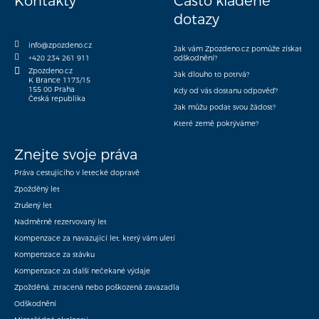
Kontakty
Často kladené
dotazy
info@zpozdeno.cz
Jak vám Zpozdeno.cz pomůže získat
+420 234 261 911
odškodnění?
Zpozdeno.cz
Jak dlouho to potrvá?
K Brance 1173/15
155 00 Praha
Kdy od vás dostanu odpověď?
Česká republika
Jak můžu podat svou žádost?
Které země pokrýváme?
Znejte svoje práva
Práva cestujícího v letecké dopravě
Zpožděný let
Zrušený let
Nadměrně rezervovaný let
Kompenzace za navazující let, který vám uletí
Kompenzace za stávku
Kompenzace za další nečekané výdaje
Zpožděná, ztracená nebo poškozená zavazadla
Odškodnění