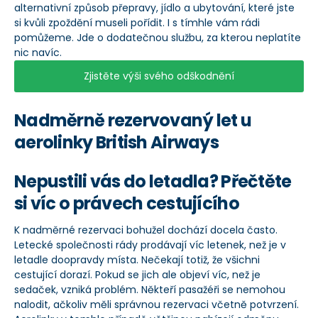
alternativní způsob přepravy, jídlo a ubytování, které jste
si kvůli zpoždění museli pořídit. I s tímhle vám rádi
pomůžeme. Jde o dodatečnou službu, za kterou neplatíte
nic navíc.
Zjistěte výši svého odškodnění
Nadměrně rezervovaný let u
aerolinky British Airways
Nepustili vás do letadla? Přečtěte
si víc o právech cestujícího
K nadměrné rezervaci bohužel dochází docela často.
Letecké společnosti rády prodávají víc letenek, než je v
letadle doopravdy místa. Nečekají totiž, že všichni
cestující dorazí. Pokud se jich ale objeví víc, než je
sedaček, vzniká problém. Někteří pasažéři se nemohou
nalodit, ačkoliv měli správnou rezervaci včetně potvrzení.