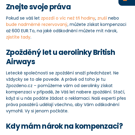
Znejte svoje práva
+420 234 261 911
Pokud se váš let
zpozdí o víc než tři hodiny
,
zruší
nebo
info@zpozdeno.cz
bude nadměrně rezervovaný
, můžete získat kompenzaci
až 600 EUR.To, na jaké odškodnění můžete mít nárok,
zjistíte tady
.
Zpožděný let u aerolinky British
Airways
Letecké společnosti se zpoždění snaží předcházet. Ne
vždycky se to ale povede. A právě od toho je tu
Zpozdeno.cz – pomůžeme vám od aerolinky získat
kompenzaci v případě, že Váš let nabere zpoždění. Stačí,
když si u nás podáte žádost o reklamaci. Naši experti přes
práva pasažérů udělají všechno, aby Vám odškodnění
vymohli. Vy si jenom počkáte.
Kdy mám nárok na kompenzaci?