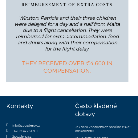
REIMBURSEMENT OF EXTRA COSTS
Winston, Patricia and their three children
were delayed for a day and a half from Malta
due to a flight cancellation. They were
reimbursed for extra accommodation, food
and drinks along with their compensation
for the flight delay.
THEY RECEIVED OVER €4,600 IN
COMPENSATION.
Kontakty
Často kladené
dotazy
info@zpozdeno.cz
Jak vám Zpozdeno.cz pomůže získat
+420 234 261 911
odškodnění?
Zpozdeno.cz