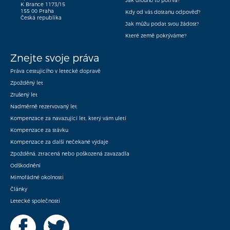
Jak dlouho to potrvá?
K Brance 1173/15
155 00 Praha
Kdy od vás dostanu odpověď?
Česká republika
Jak můžu podat svou žádost?
Které země pokrýváme?
Znejte svoje práva
Práva cestujícího v letecké dopravě
Zpožděný let
Zrušený let
Nadměrně rezervovaný let
Kompenzace za navazující let, který vám uletí
Kompenzace za stávku
Kompenzace za další nečekané výdaje
Zpožděná, ztracená nebo poškozená zavazadla
Odškodnění
Mimořádné okolnosti
Články
Letecké společnosti