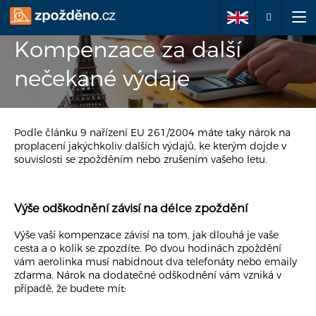
Kompenzace za další
Podejte žádost o
nečekané výdaje
reklamaci
Podle článku 9 nařízení EU 261/2004 máte taky nárok na
O nás
proplacení jakýchkoliv dalších výdajů, ke kterým dojde v
souvislosti se zpožděním nebo zrušením vašeho letu.
Vaše práva
Výše odškodnění závisí na délce zpoždění
Často kladené dotazy
Výše vaší kompenzace závisí na tom, jak dlouhá je vaše
cesta a o kolik se zpozdíte. Po dvou hodinách zpoždění
Články
vám aerolinka musí nabídnout dva telefonáty nebo emaily
zdarma. Nárok na dodatečné odškodnění vám vzniká v
Kontakty
případě, že budete mít: