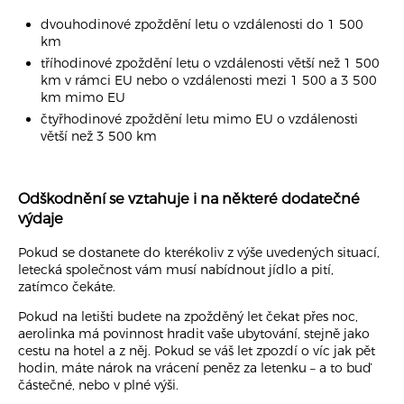
dvouhodinové zpoždění letu o vzdálenosti do 1 500
+420 234 261 911
km
info@zpozdeno.cz
tříhodinové zpoždění letu o vzdálenosti větší než 1 500
km v rámci EU nebo o vzdálenosti mezi 1 500 a 3 500
km mimo EU
čtyřhodinové zpoždění letu mimo EU o vzdálenosti
větší než 3 500 km
Odškodnění se vztahuje i na některé dodatečné
výdaje
Pokud se dostanete do kterékoliv z výše uvedených situací,
letecká společnost vám musí nabídnout jídlo a pití,
zatímco čekáte.
Pokud na letišti budete na zpožděný let čekat přes noc,
aerolinka má povinnost hradit vaše ubytování, stejně jako
cestu na hotel a z něj. Pokud se váš let zpozdí o víc jak pět
hodin, máte nárok na vrácení peněz za letenku – a to buď
částečné, nebo v plné výši.