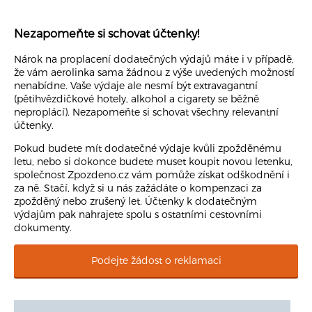
Nezapomeňte si schovat účtenky!
Nárok na proplacení dodatečných výdajů máte i v případě,
že vám aerolinka sama žádnou z výše uvedených možností
nenabídne. Vaše výdaje ale nesmí být extravagantní
(pětihvězdičkové hotely, alkohol a cigarety se běžně
neproplácí). Nezapomeňte si schovat všechny relevantní
účtenky.
Pokud budete mít dodatečné výdaje kvůli zpožděnému
letu, nebo si dokonce budete muset koupit novou letenku,
společnost Zpozdeno.cz vám pomůže získat odškodnění i
za ně. Stačí, když si u nás zažádáte o kompenzaci za
zpožděný nebo zrušený let. Účtenky k dodatečným
výdajům pak nahrajete spolu s ostatními cestovními
dokumenty.
Podejte žádost o reklamaci