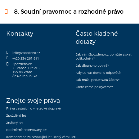
8.
Soudní pravomoc a rozhodné právo
Kontakty
Často kladené
dotazy
info@zpozdeno.cz
Jak vám Zpozdeno.cz pomůže získat
+420 234 261 911
odškodnění?
Zpozdeno.cz
Jak dlouho to potrvá?
K Brance 1173/15
155 00 Praha
Kdy od vás dostanu odpověď?
Česká republika
Jak můžu podat svou žádost?
Které země pokrýváme?
Znejte svoje práva
Práva cestujícího v letecké dopravě
Zpožděný let
Zrušený let
Nadměrně rezervovaný let
Kompenzace za navazující let, který vám uletí