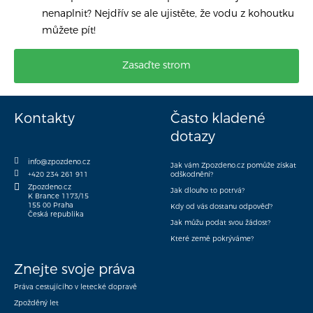
nenaplnit? Nejdřív se ale ujistěte, že vodu z kohoutku
můžete pít!
Zasaďte strom
Kontakty
Často kladené
dotazy
info@zpozdeno.cz
Jak vám Zpozdeno.cz pomůže získat
+420 234 261 911
odškodnění?
Zpozdeno.cz
Jak dlouho to potrvá?
K Brance 1173/15
155 00 Praha
Kdy od vás dostanu odpověď?
Česká republika
Jak můžu podat svou žádost?
Které země pokrýváme?
Znejte svoje práva
Práva cestujícího v letecké dopravě
Zpožděný let