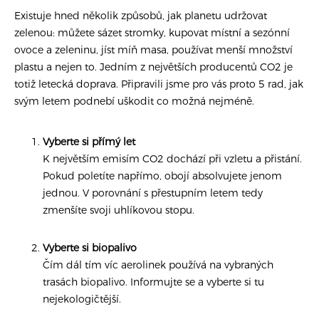
Existuje hned několik způsobů, jak planetu udržovat
zelenou: můžete sázet stromky, kupovat místní a sezónní
ovoce a zeleninu, jíst míň masa, používat menší množství
plastu a nejen to. Jedním z největších producentů CO2 je
totiž letecká doprava. Připravili jsme pro vás proto 5 rad, jak
svým letem podnebí uškodit co možná nejméně.
Vyberte si přímý let
K největším emisím CO2 dochází při vzletu a přistání.
Pokud poletíte napřímo, obojí absolvujete jenom
jednou. V porovnání s přestupním letem tedy
zmenšíte svoji uhlíkovou stopu.
Vyberte si biopalivo
Čím dál tím víc aerolinek používá na vybraných
trasách biopalivo. Informujte se a vyberte si tu
nejekologičtější.