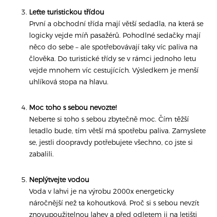
Leťte turistickou třídou
První a obchodní třída mají větší sedadla, na která se
logicky vejde míň pasažérů. Pohodlné sedačky mají
něco do sebe – ale spotřebovávají taky víc paliva na
člověka. Do turistické třídy se v rámci jednoho letu
vejde mnohem víc cestujících. Výsledkem je menší
uhlíková stopa na hlavu.
Moc toho s sebou nevozte!
Neberte si toho s sebou zbytečně moc. Čím těžší
letadlo bude, tím větší má spotřebu paliva. Zamyslete
se, jestli doopravdy potřebujete všechno, co jste si
zabalili.
Neplýtvejte vodou
Voda v lahvi je na výrobu 2000x energeticky
náročnější než ta kohoutková. Proč si s sebou nevzít
znovupoužitelnou lahev a před odletem ji na letišti