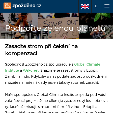
Podejte žádost o
Podpořte zelenou planetu
reklamaci
Zasaďte strom při čekání na
O nás
kompenzaci
Vaše práva
Společnost Zpozdeno.cz spolupracuje s
Global Climate
Institute
a
WeForest
. Snažíme se sázet stromy v Etiopii,
Zambii a Indii. Kdykoliv u nás podáte žádost o odškodnění,
Často kladené dotazy
můžete na naše náklady jeden takový stromek zasadit.
Články
Naše spolupráce s Global Climate Institute spadá pod větší
zalesňovací projekt. Jeho cílem je vysázet nový les a obnovit
Kontakty
ty, které už existují, s místními farmáři v Indii, Etiopii a
Zambii. Naši partneři krom samotného sázení stromů taky