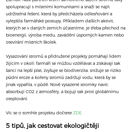
spolupracují s místními komunitami a snaží se najít
+420 234 261 911
udržitelná řešení, která by předcházela odlesňování a
info@zpozdeno.cz
vylepšila farmářské postupy. Příkladem dalších aktivit,
kterých se v daných zemích účastníme, je třeba přechod na
bioenergii, výroba medu, zavádění úsporných kamen nebo
otevírání místních školek.
Vysazování stromů a přidružené projekty pomáhají lidem
žijícím v okolí: farmáři se můžou vzdělávat a získávají tak
šanci na lepší plat, zvyšuje se biodiverzita, snižuje se riziko
půdní eroze a kořeny stromů zadržují vodu, která by se
jinak vypařila, v půdě. Nově vysazené stromky navíc
absorbují CO2 z atmosféry, a bojují tak proti globálnímu
oteplování.
Víc se o tomhle projektu dočtete
ZDE.
5 tipů, jak cestovat ekologičtěji