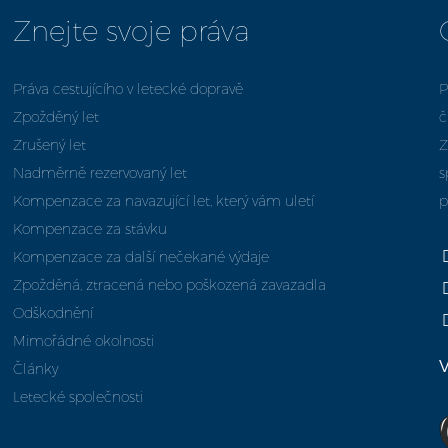
Znejte svoje práva
Práva cestujícího v letecké dopravě
P
Zpožděný let
č
Zrušený let
Z
Nadměrně rezervovaný let
s
Kompenzace za navazující let, který vám uletí
p
Kompenzace za stávku
Kompenzace za další nečekané výdaje
Zpožděná, ztracená nebo poškozená zavazadla
Odškodnění
Mimořádné okolnosti
V
Články
Letecké společnosti