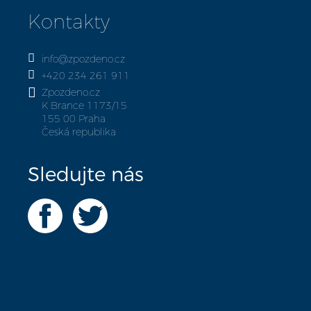
Kontakty
info@zpozdeno.cz
+420 234 261 911
Zpozdeno.cz
K Brance 1173/15
155 00 Praha
Česká republika
Sledujte nás