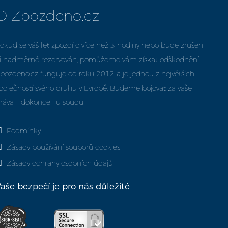
O Zpozdeno.cz
okud se váš let zpozdí o více než 3 hodiny nebo bude zrušen
i nadměrně rezervován, pomůžeme vám získat odškodnění.
pozdeno.cz funguje od roku 2012 a je jednou z největších
polečností svého druhu v Evropě. Budeme bojovat za vaše
ráva – dokonce i u soudu!
Podmínky
Zásady používání souborů cookies
Zásady ochrany osobních údajů
aše bezpečí je pro nás důležité