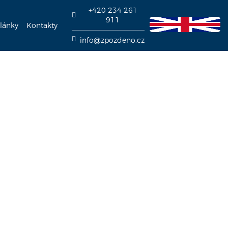
+420 234 261
911
lánky
Kontakty
info@zpozdeno.cz