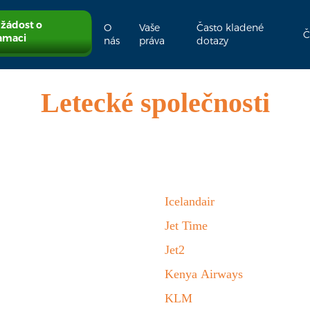
 žádost o
O
Vaše
Často kladené
Č
amaci
nás
práva
dotazy
Letecké společnosti
Icelandair
Jet Time
Jet2
Kenya Airways
KLM