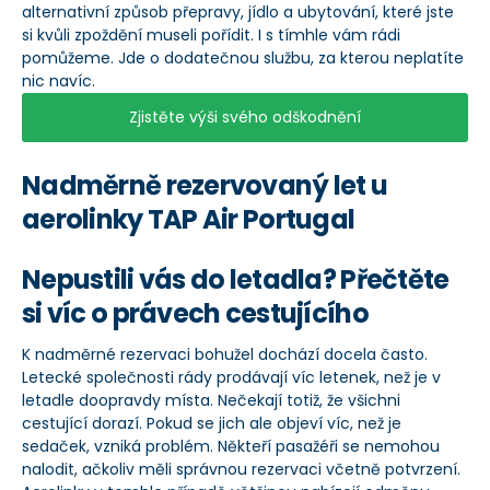
alternativní způsob přepravy, jídlo a ubytování, které jste
si kvůli zpoždění museli pořídit. I s tímhle vám rádi
pomůžeme. Jde o dodatečnou službu, za kterou neplatíte
nic navíc.
Zjistěte výši svého odškodnění
Nadměrně rezervovaný let u
aerolinky TAP Air Portugal
Nepustili vás do letadla? Přečtěte
si víc o právech cestujícího
K nadměrné rezervaci bohužel dochází docela často.
Letecké společnosti rády prodávají víc letenek, než je v
letadle doopravdy místa. Nečekají totiž, že všichni
cestující dorazí. Pokud se jich ale objeví víc, než je
sedaček, vzniká problém. Někteří pasažéři se nemohou
nalodit, ačkoliv měli správnou rezervaci včetně potvrzení.