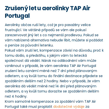
Zrušený let u aerolinky TAP Air
Portugal
Aerolinky občas ruší lety, což je pro pasažéry velice
frustrující. Ve většině případů se vám ale pokusí
zarezervovat jiný let s co nejmenší prodlevou. Pokud se
vám nabízená alternativa nebude líbit, můžete si požádat
o peníze za původní letenku.
Pokud vám zruší let, kompenzace závisí na důvodu, proč k
tomu došlo, a předstihu, s jakým vám to letecká
společnost dá vědět. Nárok na odškodnění vám může
vzniknout v případě, že vám aerolinka TAP Air Portugal
zrušení letu oznámí méně než 7 dní před plánovaným
odletem, a vy kvůli tomu do finální destinace přijedete se
zpožděním delším než 2 hodiny. Nebo v případě, že vám
aerolinka dá vědět méně než 14 dní před plánovaným
odletem, a vy kvůli tomu dorazíte se zpožděním delším
než 4 hodiny.
Krom samotné kompenzace za zpoždění vám TAP Air
Portugal také musí proplatit
dodatečné výdaje
za