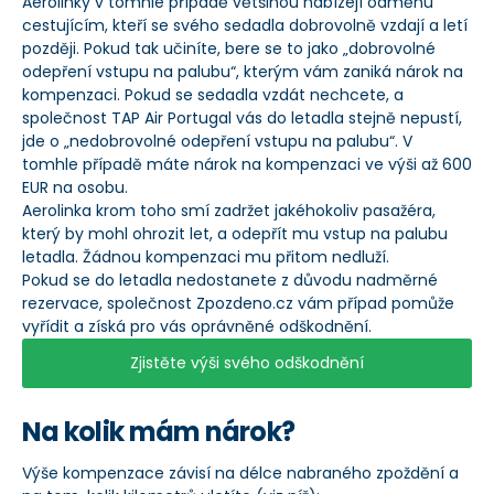
Aerolinky v tomhle případě většinou nabízejí odměnu
cestujícím, kteří se svého sedadla dobrovolně vzdají a letí
později. Pokud tak učiníte, bere se to jako „dobrovolné
odepření vstupu na palubu“, kterým vám zaniká nárok na
kompenzaci. Pokud se sedadla vzdát nechcete, a
společnost TAP Air Portugal vás do letadla stejně nepustí,
jde o „nedobrovolné odepření vstupu na palubu“. V
tomhle případě máte nárok na kompenzaci ve výši až 600
EUR na osobu.
Aerolinka krom toho smí zadržet jakéhokoliv pasažéra,
který by mohl ohrozit let, a odepřít mu vstup na palubu
letadla. Žádnou kompenzaci mu přitom nedluží.
Pokud se do letadla nedostanete z důvodu nadměrné
rezervace, společnost Zpozdeno.cz vám případ pomůže
vyřídit a získá pro vás oprávněné odškodnění.
Zjistěte výši svého odškodnění
Na kolik mám nárok?
Výše kompenzace závisí na délce nabraného zpoždění a