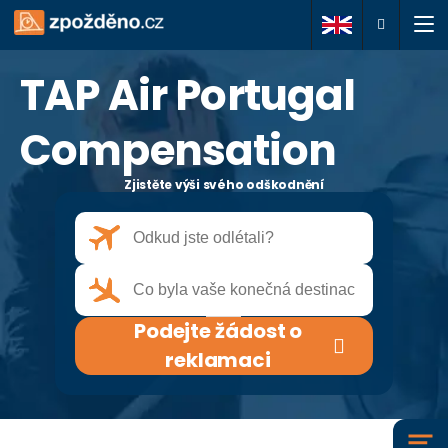
TAP Air Portugal
Podejte žádost o
reklamaci
Compensation
Zjistěte výši svého odškodnění
O nás
Vaše práva
Často kladené dotazy
Podejte žádost o
Články
reklamaci
Kontakty