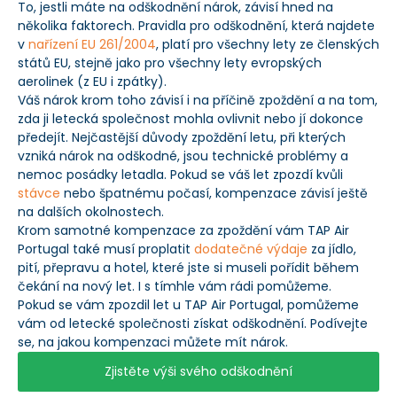
To, jestli máte na odškodnění nárok, závisí hned na
několika faktorech. Pravidla pro odškodnění, která najdete
v
nařízení EU 261/2004
, platí pro všechny lety ze členských
států EU, stejně jako pro všechny lety evropských
aerolinek (z EU i zpátky).
Váš nárok krom toho závisí i na příčině zpoždění a na tom,
zda ji letecká společnost mohla ovlivnit nebo jí dokonce
předejít. Nejčastější důvody zpoždění letu, při kterých
vzniká nárok na odškodné, jsou technické problémy a
nemoc posádky letadla. Pokud se váš let zpozdí kvůli
stávce
nebo špatnému počasí, kompenzace závisí ještě
na dalších okolnostech.
Krom samotné kompenzace za zpoždění vám TAP Air
Portugal také musí proplatit
dodatečné výdaje
za jídlo,
pití, přepravu a hotel, které jste si museli pořídit během
čekání na nový let. I s tímhle vám rádi pomůžeme.
Pokud se vám zpozdil let u TAP Air Portugal, pomůžeme
vám od letecké společnosti získat odškodnění. Podívejte
se, na jakou kompenzaci můžete mít nárok.
Zjistěte výši svého odškodnění