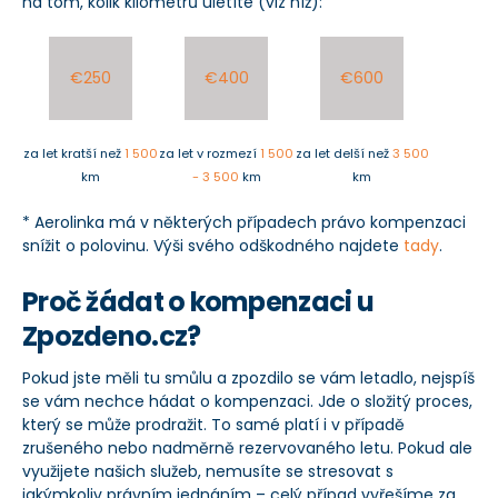
na tom, kolik kilometrů uletíte (viz níž):
€250
€400
€600
za let kratší než
1 500
za let v rozmezí
1 500
za let delší než
3 500
km
- 3 500
km
km
* Aerolinka má v některých případech právo kompenzaci
snížit o polovinu. Výši svého odškodného najdete
tady
.
Proč žádat o kompenzaci u
Zpozdeno.cz?
Pokud jste měli tu smůlu a zpozdilo se vám letadlo, nejspíš
se vám nechce hádat o kompenzaci. Jde o složitý proces,
který se může prodražit. To samé platí i v případě
zrušeného nebo nadměrně rezervovaného letu. Pokud ale
využijete našich služeb, nemusíte se stresovat s
jakýmkoliv právním jednáním – celý případ vyřešíme za