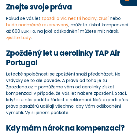
Znejte svoje práva
+420 234 261 911
Pokud se váš let
zpozdí o víc než tři hodiny
,
zruší
nebo
info@zpozdeno.cz
bude nadměrně rezervovaný
, můžete získat kompenzaci
až 600 EUR.To, na jaké odškodnění můžete mít nárok,
zjistíte tady
.
Zpožděný let u aerolinky TAP Air
Portugal
Letecké společnosti se zpoždění snaží předcházet. Ne
vždycky se to ale povede. A právě od toho je tu
Zpozdeno.cz – pomůžeme vám od aerolinky získat
kompenzaci v případě, že Váš let nabere zpoždění. Stačí,
když si u nás podáte žádost o reklamaci. Naši experti přes
práva pasažérů udělají všechno, aby Vám odškodnění
vymohli. Vy si jenom počkáte.
Kdy mám nárok na kompenzaci?