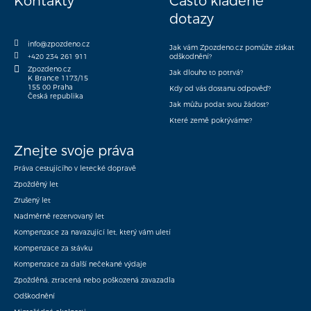
Kontakty
Často kladené
dotazy
info@zpozdeno.cz
Jak vám Zpozdeno.cz pomůže získat
+420 234 261 911
odškodnění?
Zpozdeno.cz
Jak dlouho to potrvá?
K Brance 1173/15
155 00 Praha
Kdy od vás dostanu odpověď?
Česká republika
Jak můžu podat svou žádost?
Které země pokrýváme?
Znejte svoje práva
Práva cestujícího v letecké dopravě
Zpožděný let
Zrušený let
Nadměrně rezervovaný let
Kompenzace za navazující let, který vám uletí
Kompenzace za stávku
Kompenzace za další nečekané výdaje
Zpožděná, ztracená nebo poškozená zavazadla
Odškodnění