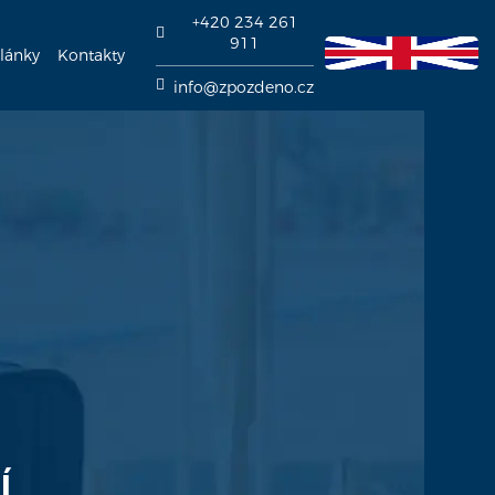
+420 234 261
911
lánky
Kontakty
info@zpozdeno.cz
í