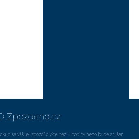
O Zpozdeno.cz
okud se váš let zpozdí o více než 3 hodiny nebo bude zrušen