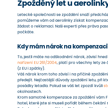
Zpožděný let u aerolink
Letecké společnosti se zpoždění snaží předcház
pomůžeme vám od aerolinky získat kompenzaci v 
žádost o reklamaci. Naši experti přes práva pa
počkáte.
Kdy mám nárok na kompenzaci
To, jestli máte na odškodnění nárok, závisí hned
nařízení EU 261/2004
, platí pro všechny lety ze
(z EU i zpátky).
Váš nárok krom toho závisí i na příčině zpoždění
předejít. Nejčastější důvody zpoždění letu, při
posádky letadla. Pokud se váš let zpozdí kvůli
st
okolnostech.
Krom samotné kompenzace za zpoždění vám Fl
hotel, které jste si museli pořídit během čekání