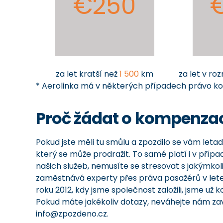
€250
za let kratší než
1 500
km
za let v ro
* Aerolinka má v některých případech právo ko
Proč žádat o kompenzac
Pokud jste měli tu smůlu a zpozdilo se vám leta
který se může prodražit. To samé platí i v pří
našich služeb, nemusíte se stresovat s jakýmko
zaměstnává experty přes práva pasažérů v let
roku 2012, kdy jsme společnost založili, jsme už
Pokud máte jakékoliv dotazy, neváhejte nám zav
info@zpozdeno.cz.