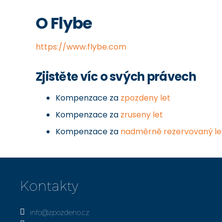
O Flybe
https://www.flybe.com
Zjistěte víc o svých právech
Kompenzace za
zpozdeny let
Kompenzace za
zruseny let
Kompenzace za
nadměrně rezervovaný le
Kontakty
info@zpozdeno.cz