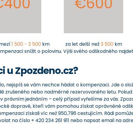
€400
€600
zmezí
1 500 - 3 500
km
za let delší než
3 500
km
mpenzaci snížit o polovinu. Výši svého odškodného najde
i u Zpozdeno.cz?
dlo, nejspíš se vám nechce hádat o kompenzaci. Jde o slož
padě zrušeného nebo nadměrně rezervovaného letu. Pokud a
liv právním jednáním – celý případ vyřešíme za vás. Zpoz
ecké dopravě, kteří vám pomohou získat oprávněné odš
 kompenzaci získali víc než 950,796 cestujícím. Rádi pomů
olat na číslo + 420 234 261 911 nebo napsat email na adr