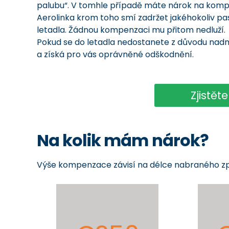
palubu“. V tomhle případě máte nárok na kompe
Aerolinka krom toho smí zadržet jakéhokoliv pas
letadla. Žádnou kompenzaci mu přitom nedluží.
Pokud se do letadla nedostanete z důvodu nad
a získá pro vás oprávněné odškodnění.
Zjistět
Na kolik mám nárok?
Výše kompenzace závisí na délce nabraného zpožd