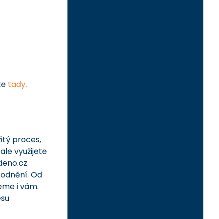
te
tady
.
itý proces,
le využijete
deno.cz
kodnění. Od
žeme i vám.
esu