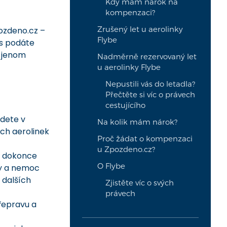
Kdy mám nárok na
kompenzaci?
Zrušený let u aerolinky
pozdeno.cz –
Flybe
ás podáte
i jenom
Nadměrně rezervovaný let
u aerolinky Flybe
Nepustili vás do letadla?
Přečtěte si víc o právech
cestujícího
jdete v
Na kolik mám nárok?
ých aerolinek
Proč žádat o kompenzaci
u Zpozdeno.cz?
jí dokonce
O Flybe
my a nemoc
 dalších
Zjistěte víc o svých
právech
 přepravu a