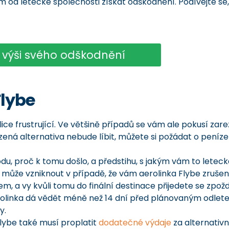
 od letecké společnosti získat odškodnění. Podívejte se,
e výši svého odškodnění
Flybe
lice frustrující. Ve většině případů se vám ale pokusí zare
zená alternativa nebude líbit, můžete si požádat o peníz
u, proč k tomu došlo, a předstihu, s jakým vám to leteck
ůže vzniknout v případě, že vám aerolinka Flybe zrušení
, a vy kvůli tomu do finální destinace přijedete se zpo
rolinka dá vědět méně než 14 dní před plánovaným odletem
y.
ybe také musí proplatit
dodatečné výdaje
za alternativ