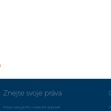
t
Znejte svoje práva
Práva cestujícího v letecké dopravě
P