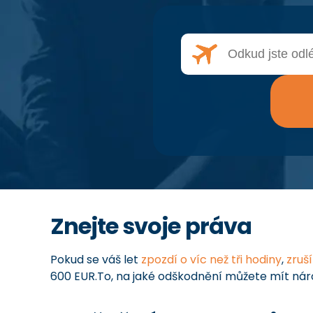
Znejte svoje práva
Pokud se váš let
zpozdí o víc než tři hodiny
,
zruš
600 EUR.To, na jaké odškodnění můžete mít nár