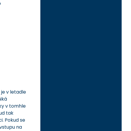
o
je v letadle
niká
ky v tomhle
ud tak
i. Pokud se
 vstupu na