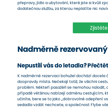
přepravy, jídlo a ubytování, které jste si kvůli 
dodatečnou službu, za kterou neplatíte nic naví
Zjistět
Nadměrně rezervovaný l
Nepustili vás do letadla? Přečtět
K nadměrné rezervaci bohužel dochází docela čas
doopravdy místa. Nečekají totiž, že všichni cestuj
problém. Někteří pasažéři se nemohou nalodit, a
případě většinou nabízejí odměnu cestujícím, kt
učiníte, bere se to jako „dobrovolné odepření 
sedadla vzdát nechcete, a společnost Flybe vás