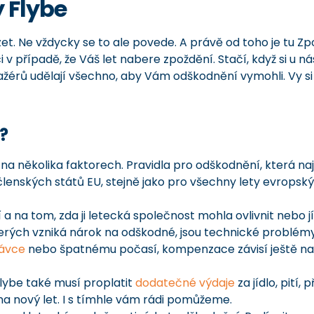
y Flybe
et. Ne vždycky se to ale povede. A právě od toho je tu Z
případě, že Váš let nabere zpoždění. Stačí, když si u n
sažérů udělají všechno, aby Vám odškodnění vymohli. Vy s
?
 na několika faktorech. Pravidla pro odškodnění, která na
 členských států EU, stejně jako pro všechny lety evropsk
 a na tom, zda ji letecká společnost mohla ovlivnit nebo 
 kterých vzniká nárok na odškodné, jsou technické problé
ávce
nebo špatnému počasí, kompenzace závisí ještě na
ybe také musí proplatit
dodatečné výdaje
za jídlo, pití,
 na nový let. I s tímhle vám rádi pomůžeme.