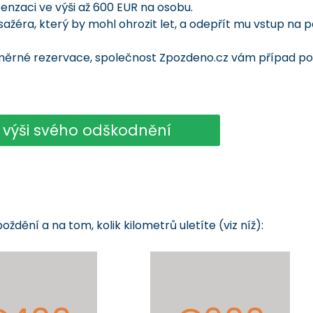
nzaci ve výši až 600 EUR na osobu.
ažéra, který by mohl ohrozit let, a odepřít mu vstup na 
měrné rezervace, společnost Zpozdeno.cz vám případ po
e výši svého odškodnění
ění a na tom, kolik kilometrů uletíte (viz níž):