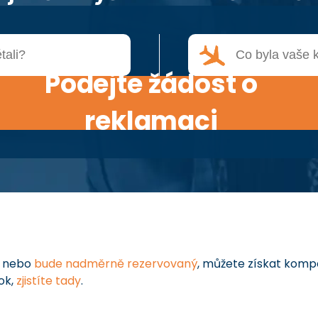
Podejte žádost o
reklamaci
í
nebo
bude nadměrně rezervovaný
, můžete získat komp
ok,
zjistíte tady
.