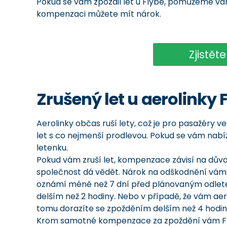
Pokud se vám zpozdil let u Flybe, pomůžeme vám
kompenzaci můžete mít nárok.
Zjistět
Zrušený let u aerolinky 
Aerolinky občas ruší lety, což je pro pasažéry ve
let s co nejmenší prodlevou. Pokud se vám nabí
letenku.
Pokud vám zruší let, kompenzace závisí na důvod
společnost dá vědět. Nárok na odškodnění vám m
oznámí méně než 7 dní před plánovaným odletem
delším než 2 hodiny. Nebo v případě, že vám ae
tomu dorazíte se zpožděním delším než 4 hodin
Krom samotné kompenzace za zpoždění vám Fl