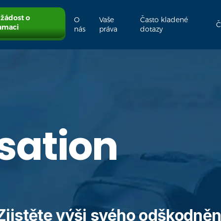
 žádost o
O
Vaše
Často kladené
Č
amaci
nás
práva
dotazy
ation
Zjistěte výši svého odškodněn