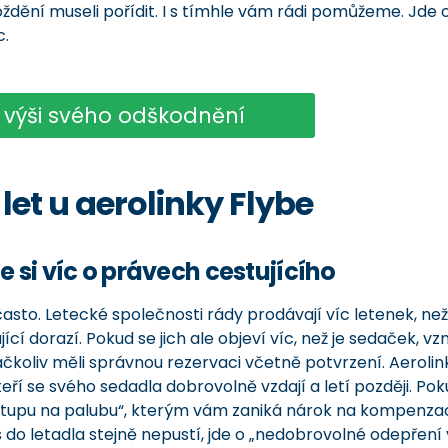
zpoždění museli pořídit. I s tímhle vám rádi pomůžeme. Jde 
c.
e výši svého odškodnění
et u aerolinky Flybe
e si víc o právech cestujícího
to. Letecké společnosti rády prodávají víc letenek, než 
ící dorazí. Pokud se jich ale objeví víc, než je sedaček, vz
čkoliv měli správnou rezervaci včetně potvrzení. Aerolin
eří se svého sedadla dobrovolně vzdají a letí později. Pok
vstupu na palubu“, kterým vám zaniká nárok na kompenzac
 do letadla stejně nepustí, jde o „nedobrovolné odepření