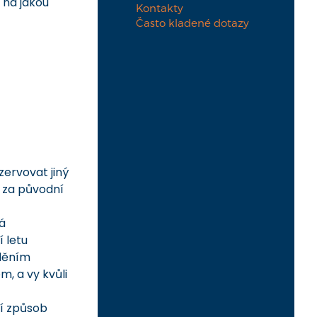
 na jakou
Kontakty
Často kladené dotazy
zervovat jiný
e za původní
á
 letu
žděním
, a vy kvůli
ní způsob