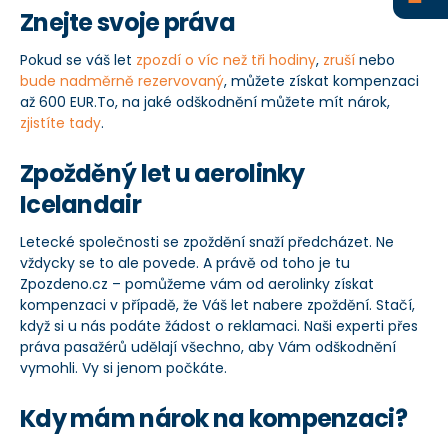
Znejte svoje práva
+420 234 261 911
Pokud se váš let
zpozdí o víc než tři hodiny
,
zruší
nebo
info@zpozdeno.cz
bude nadměrně rezervovaný
, můžete získat kompenzaci
až 600 EUR.To, na jaké odškodnění můžete mít nárok,
zjistíte tady
.
Zpožděný let u aerolinky
Icelandair
Letecké společnosti se zpoždění snaží předcházet. Ne
vždycky se to ale povede. A právě od toho je tu
Zpozdeno.cz – pomůžeme vám od aerolinky získat
kompenzaci v případě, že Váš let nabere zpoždění. Stačí,
když si u nás podáte žádost o reklamaci. Naši experti přes
práva pasažérů udělají všechno, aby Vám odškodnění
vymohli. Vy si jenom počkáte.
Kdy mám nárok na kompenzaci?