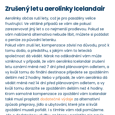
Zrušený let u aerolinky Icelandair
Aerolinky občas ruší lety, což je pro pasažéry velice
frustrující. Ve většině případů se vám ale pokusí
zarezervovat jiný let s co nejmenší prodlevou. Pokud se
vám nabízená alternativa nebude líbit, můžete si požádat
o peníze za původní letenku.
Pokud vám zruší let, kompenzace závisí na důvodu, proč k
tomu došlo, a předstihu, s jakým vám to letecká
společnost dá vědět. Nárok na odškodnění vám může
vzniknout v případě, že vám aerolinka Icelandair zrušení
letu oznámí méně než 7 dní před plánovaným odletem, a
vy kvůli tomu do finální destinace přijedete se zpožděním
delším než 2 hodiny. Nebo v případě, že vám aerolinka dá
vědět méně než 14 dní před plánovaným odletem, a vy
kvůli tomu dorazíte se zpožděním delším než 4 hodiny.
Krom samotné kompenzace za zpoždění vám Icelandair
také musí proplatit
dodatečné výdaje
za alternativní
způsob přepravy, jídlo a ubytování, které jste si kvůli
zpoždění museli pořídit. I s tímhle vám rádi pomůžeme.