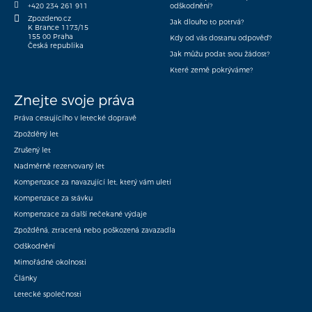
+420 234 261 911
odškodnění?
Zpozdeno.cz
Jak dlouho to potrvá?
K Brance 1173/15
155 00 Praha
Kdy od vás dostanu odpověď?
Česká republika
Jak můžu podat svou žádost?
Které země pokrýváme?
Znejte svoje práva
Práva cestujícího v letecké dopravě
Zpožděný let
Zrušený let
Nadměrně rezervovaný let
Kompenzace za navazující let, který vám uletí
Kompenzace za stávku
Kompenzace za další nečekané výdaje
Zpožděná, ztracená nebo poškozená zavazadla
Odškodnění
Mimořádné okolnosti
Články
Letecké společnosti