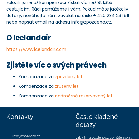
založili, jsme už kompenzaci získali víc než 951,355
cestujícím. Rádi pomůžeme i vám. Pokud máte jakékoliv
dotazy, neváhejte nám zavolat na číslo + 420 234 261 911
nebo napsat email na adresu info@zpozdeno.cz.
O Icelandair
https://www.icelandair.com
Zjistěte víc o svých právech
Kompenzace za
zpozdeny let
Kompenzace za
zruseny let
Kompenzace za
nadměrně rezervovaný let
Kontakty
Často kladené
dotazy
info@zpozdeno.cz
Jak vám Zpozdeno.cz pomůže získat