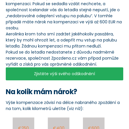
kompenzaci. Pokud se sedadla vzdát nechcete, a
společnost Icelandair vás do letadla stejně nepustí, jde o
„nedobrovolné odepření vstupu na palubu“. V tomhle
případě máte nárok na kompenzaci ve výši až 600 EUR na
osobu.
Aerolinka krom toho smí zadržet jakéhokoliv pasažéra,
který by mohl ohrozit let, a odepřít mu vstup na palubu
letadla. Žádnou kompenzaci mu přitom nedluží.
Pokud se do letadla nedostanete z důvodu nadměrné
rezervace, společnost Zpozdeno.cz vám případ pomůže
vyřídit a získá pro vás oprávněné odškodnění.
Zjistěte výši svého odškodnění
Na kolik mám nárok?
Výše kompenzace závisí na délce nabraného zpoždění a
na tom, kolik kilometrů uletíte (viz níž):
€250
€400
€600