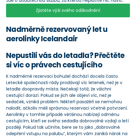
Jde o dodatečnou službu, za kterou neplatíte nic navíc.
Zjistěte výši svého odškodnění
Nadměrně rezervovaný let u
aerolinky Icelandair
Nepustili vás do letadla? Přečtěte
si víc o právech cestujícího
K nadměrné rezervaci bohužel dochází docela často.
Letecké společnosti rády prodávají víc letenek, než je v
letadle doopravdy místa. Nečekají totiž, že všichni
cestující dorazí. Pokud se jich ale objeví víc, než je
sedaček, vzniká problém. Někteří pasažéři se nemohou
nalodit, ačkoliv měli správnou rezervaci včetně potvrzení.
Aerolinky v tomhle případě většinou nabízejí odměnu
cestujícím, kteří se svého sedadla dobrovolně vzdají a letí
později. Pokud tak učiníte, bere se to jako „dobrovolné
odepření vstupu na palubu“, kterým vám zaniká nárok na