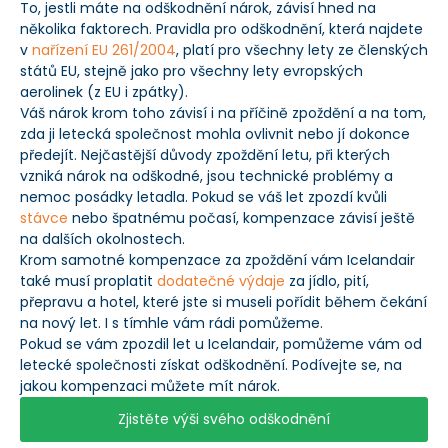
To, jestli máte na odškodnění nárok, závisí hned na
několika faktorech. Pravidla pro odškodnění, která najdete
v
nařízení EU 261/2004
, platí pro všechny lety ze členských
států EU, stejně jako pro všechny lety evropských
aerolinek (z EU i zpátky).
Váš nárok krom toho závisí i na příčině zpoždění a na tom,
zda ji letecká společnost mohla ovlivnit nebo jí dokonce
předejít. Nejčastější důvody zpoždění letu, při kterých
vzniká nárok na odškodné, jsou technické problémy a
nemoc posádky letadla. Pokud se váš let zpozdí kvůli
stávce
nebo špatnému počasí, kompenzace závisí ještě
na dalších okolnostech.
Krom samotné kompenzace za zpoždění vám Icelandair
také musí proplatit
dodatečné výdaje
za jídlo, pití,
přepravu a hotel, které jste si museli pořídit během čekání
na nový let. I s tímhle vám rádi pomůžeme.
Pokud se vám zpozdil let u Icelandair, pomůžeme vám od
letecké společnosti získat odškodnění. Podívejte se, na
jakou kompenzaci můžete mít nárok.
Zjistěte výši svého odškodnění