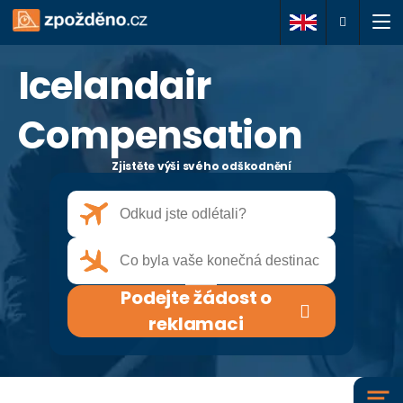
Icelandair
Podejte žádost o
reklamaci
Compensation
Zjistěte výši svého odškodnění
O nás
Vaše práva
Často kladené dotazy
Podejte žádost o
Články
reklamaci
Kontakty