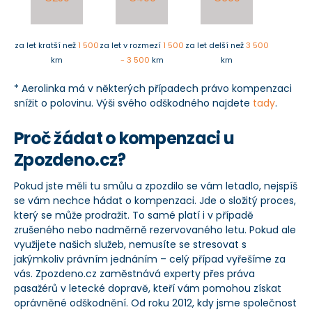
za let kratší než
1 500
za let v rozmezí
1 500
za let delší než
3 500
km
- 3 500
km
km
* Aerolinka má v některých případech právo kompenzaci
snížit o polovinu. Výši svého odškodného najdete
tady
.
Proč žádat o kompenzaci u
Zpozdeno.cz?
Pokud jste měli tu smůlu a zpozdilo se vám letadlo, nejspíš
se vám nechce hádat o kompenzaci. Jde o složitý proces,
který se může prodražit. To samé platí i v případě
zrušeného nebo nadměrně rezervovaného letu. Pokud ale
využijete našich služeb, nemusíte se stresovat s
jakýmkoliv právním jednáním – celý případ vyřešíme za
vás. Zpozdeno.cz zaměstnává experty přes práva
pasažérů v letecké dopravě, kteří vám pomohou získat
oprávněné odškodnění. Od roku 2012, kdy jsme společnost