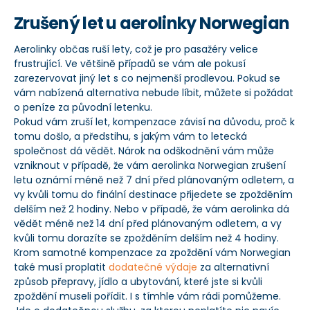
Zrušený let u aerolinky Norwegian
Aerolinky občas ruší lety, což je pro pasažéry velice
frustrující. Ve většině případů se vám ale pokusí
zarezervovat jiný let s co nejmenší prodlevou. Pokud se
vám nabízená alternativa nebude líbit, můžete si požádat
o peníze za původní letenku.
Pokud vám zruší let, kompenzace závisí na důvodu, proč k
tomu došlo, a předstihu, s jakým vám to letecká
společnost dá vědět. Nárok na odškodnění vám může
vzniknout v případě, že vám aerolinka Norwegian zrušení
letu oznámí méně než 7 dní před plánovaným odletem, a
vy kvůli tomu do finální destinace přijedete se zpožděním
delším než 2 hodiny. Nebo v případě, že vám aerolinka dá
vědět méně než 14 dní před plánovaným odletem, a vy
kvůli tomu dorazíte se zpožděním delším než 4 hodiny.
Krom samotné kompenzace za zpoždění vám Norwegian
také musí proplatit
dodatečné výdaje
za alternativní
způsob přepravy, jídlo a ubytování, které jste si kvůli
zpoždění museli pořídit. I s tímhle vám rádi pomůžeme.