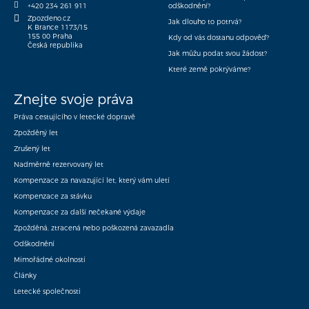
+420 234 261 911
odškodnění?
Zpozdeno.cz
Jak dlouho to potrvá?
K Brance 1173/15
155 00 Praha
Kdy od vás dostanu odpověď?
Česká republika
Jak můžu podat svou žádost?
Které země pokrýváme?
Znejte svoje práva
Práva cestujícího v letecké dopravě
Zpožděný let
Zrušený let
Nadměrně rezervovaný let
Kompenzace za navazující let, který vám uletí
Kompenzace za stávku
Kompenzace za další nečekané výdaje
Zpožděná, ztracená nebo poškozená zavazadla
Odškodnění
Mimořádné okolnosti
Články
Letecké společnosti