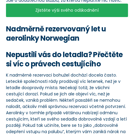
Jde o dodatečnou službu, za kterou neplatíte nic navíc.
Zjistěte výši svého odškodnění
Nadměrně rezervovaný let u
aerolinky Norwegian
Nepustili vás do letadla? Přečtěte
si víc o právech cestujícího
K nadměrné rezervaci bohužel dochází docela často.
Letecké společnosti rády prodávají víc letenek, než je v
letadle doopravdy místa. Nečekají totiž, že všichni
cestující dorazí. Pokud se jich ale objeví víc, než je
sedaček, vzniká problém. Někteří pasažéři se nemohou
nalodit, ačkoliv měli správnou rezervaci včetně potvrzení.
Aerolinky v tomhle případě většinou nabízejí odměnu
cestujícím, kteří se svého sedadla dobrovolně vzdají a letí
později. Pokud tak učiníte, bere se to jako „dobrovolné
odepření vstupu na palubu“, kterým vám zaniká nárok na