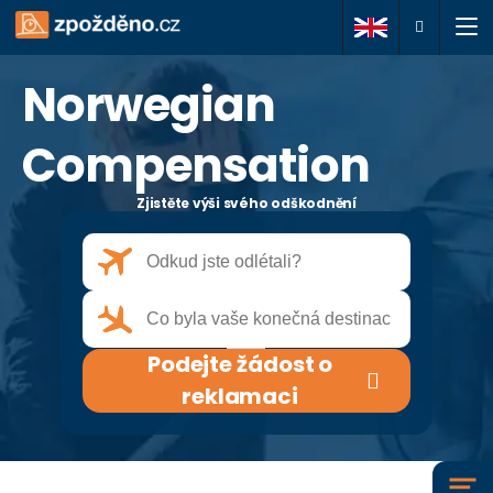
Norwegian
Podejte žádost o
reklamaci
Compensation
Zjistěte výši svého odškodnění
O nás
Vaše práva
Často kladené dotazy
Podejte žádost o
Články
reklamaci
Kontakty