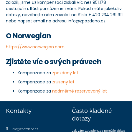
založili, jsme už kompenzaci získali víc než 951,178
cestujícím. Rádi pomůžeme i vám. Pokud máte jakékoliv
dotazy, neváhejte nám zavolat na číslo + 420 234 261 911
nebo napsat email na adresu info@zpozdeno.cz.
O Norwegian
https://www.norwegian.com
Zjistěte víc o svých právech
Kompenzace za
zpozdeny let
Kompenzace za
zruseny let
Kompenzace za
nadměrně rezervovaný let
Kontakty
Často kladené
dotazy
info@zpozdeno.cz
Jak vám Zpozdeno.cz pomůže získat