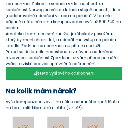
kompenzaci. Pokud se sedadla vzdát nechcete, a
společnost Norwegian vás do letadla stejně nepustí, jde o
„nedobrovolné odepření vstupu na palubu“. V tomhle
případě máte nárok na kompenzaci ve výši až 600 EUR na
osobu.
Aerolinka krom toho smí zadržet jakéhokoliv pasažéra,
který by mohl ohrozit let, a odepřít mu vstup na palubu
letadla. Žádnou kompenzaci mu přitom nedluží.
Pokud se do letadla nedostanete z důvodu nadměrné
rezervace, společnost Zpozdeno.cz vám případ pomůže
vyřídit a získá pro vás oprávněné odškodnění.
Zjistěte výši svého odškodnění
Na kolik mám nárok?
Výše kompenzace závisí na délce nabraného zpoždění a
na tom, kolik kilometrů uletíte (viz níž):
€250
€400
€600