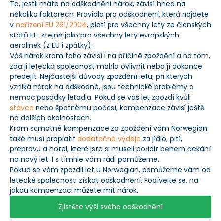
To, jestli máte na odškodnění nárok, závisí hned na
několika faktorech. Pravidla pro odškodnění, která najdete
v
nařízení EU 261/2004
, platí pro všechny lety ze členských
států EU, stejně jako pro všechny lety evropských
aerolinek (z EU i zpátky).
Váš nárok krom toho závisí i na příčině zpoždění a na tom,
zda ji letecká společnost mohla ovlivnit nebo jí dokonce
předejít. Nejčastější důvody zpoždění letu, při kterých
vzniká nárok na odškodné, jsou technické problémy a
nemoc posádky letadla. Pokud se váš let zpozdí kvůli
stávce
nebo špatnému počasí, kompenzace závisí ještě
na dalších okolnostech.
Krom samotné kompenzace za zpoždění vám Norwegian
také musí proplatit
dodatečné výdaje
za jídlo, pití,
přepravu a hotel, které jste si museli pořídit během čekání
na nový let. I s tímhle vám rádi pomůžeme.
Pokud se vám zpozdil let u Norwegian, pomůžeme vám od
letecké společnosti získat odškodnění. Podívejte se, na
jakou kompenzaci můžete mít nárok.
Zjistěte výši svého odškodnění