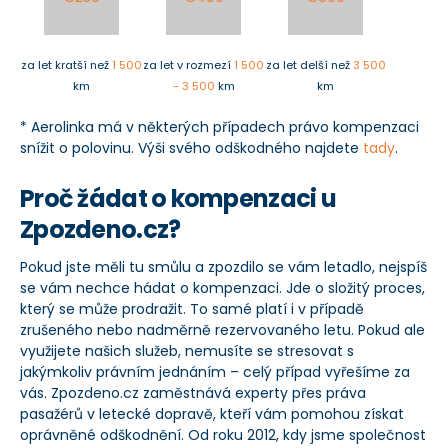
za let kratší než
1 500
za let v rozmezí
1 500
za let delší než
3 500
km
- 3 500
km
km
* Aerolinka má v některých případech právo kompenzaci
snížit o polovinu. Výši svého odškodného najdete
tady
.
Proč žádat o kompenzaci u
Zpozdeno.cz?
Pokud jste měli tu smůlu a zpozdilo se vám letadlo, nejspíš
se vám nechce hádat o kompenzaci. Jde o složitý proces,
který se může prodražit. To samé platí i v případě
zrušeného nebo nadměrně rezervovaného letu. Pokud ale
využijete našich služeb, nemusíte se stresovat s
jakýmkoliv právním jednáním – celý případ vyřešíme za
vás. Zpozdeno.cz zaměstnává experty přes práva
pasažérů v letecké dopravě, kteří vám pomohou získat
oprávněné odškodnění. Od roku 2012, kdy jsme společnost