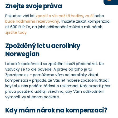
Znejte svoje práva
+420 234 261 911
Pokud se váš let
zpozdí o víc než tři hodiny
,
zruší
nebo
info@zpozdeno.cz
bude nadměrně rezervovaný
, můžete získat kompenzaci
až 600 EUR.To, na jaké odškodnění můžete mít nárok,
zjistíte tady
.
Zpožděný let u aerolinky
Norwegian
Letecké společnosti se zpoždění snaží předcházet. Ne
vždycky se to ale povede. A právě od toho je tu
Zpozdeno.cz – pomůžeme vám od aerolinky získat
kompenzaci v případě, že Váš let nabere zpoždění. Stačí,
když si u nás podáte žádost o reklamaci. Naši experti přes
práva pasažérů udělají všechno, aby Vám odškodnění
vymohli. Vy si jenom počkáte.
Kdy mám nárok na kompenzaci?