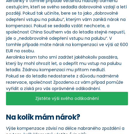
Aerolinky v tomhle případě většinou nabízejí odměnu
cestujícím, kteří se svého sedadla dobrovolně vzdají a letí
později. Pokud tak učiníte, bere se to jako „dobrovolné
odepření vstupu na palubu“, kterým vám zaniká nárok na
kompenzaci. Pokud se sedadla vzdát nechcete, a
společnost China Southern vás do letadla stejně nepustí,
jde o „nedobrovolné odepření vstupu na palubu“. V
tomhle případě máte nárok na kompenzaci ve výši až 600
EUR na osobu.
Aerolinka krom toho smí zadržet jakéhokoliv pasažéra,
který by mohl ohrozit let, a odepřít mu vstup na palubu
letadla. Žádnou kompenzaci mu přitom nedluží.
Pokud se do letadla nedostanete z důvodu nadměrné
rezervace, společnost Zpozdeno.cz vám případ pomůže
vyřídit a získá pro vás oprávněné odškodnění.
Zjistěte výši svého odškodnění
Na kolik mám nárok?
Výše kompenzace závisí na délce nabraného zpoždění a