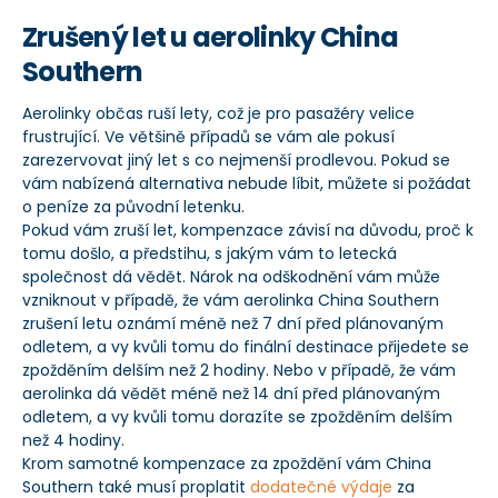
Zrušený let u aerolinky China
Southern
Aerolinky občas ruší lety, což je pro pasažéry velice
frustrující. Ve většině případů se vám ale pokusí
zarezervovat jiný let s co nejmenší prodlevou. Pokud se
vám nabízená alternativa nebude líbit, můžete si požádat
o peníze za původní letenku.
Pokud vám zruší let, kompenzace závisí na důvodu, proč k
tomu došlo, a předstihu, s jakým vám to letecká
společnost dá vědět. Nárok na odškodnění vám může
vzniknout v případě, že vám aerolinka China Southern
zrušení letu oznámí méně než 7 dní před plánovaným
odletem, a vy kvůli tomu do finální destinace přijedete se
zpožděním delším než 2 hodiny. Nebo v případě, že vám
aerolinka dá vědět méně než 14 dní před plánovaným
odletem, a vy kvůli tomu dorazíte se zpožděním delším
než 4 hodiny.
Krom samotné kompenzace za zpoždění vám China
Southern také musí proplatit
dodatečné výdaje
za