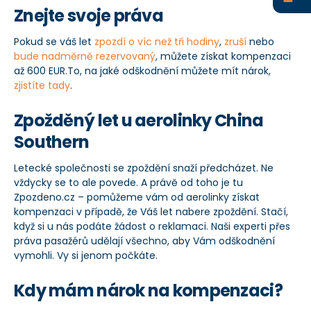
Znejte svoje práva
+420 234 261 911
Pokud se váš let
zpozdí o víc než tři hodiny
,
zruší
nebo
info@zpozdeno.cz
bude nadměrně rezervovaný
, můžete získat kompenzaci
až 600 EUR.To, na jaké odškodnění můžete mít nárok,
zjistíte tady
.
Zpožděný let u aerolinky China
Southern
Letecké společnosti se zpoždění snaží předcházet. Ne
vždycky se to ale povede. A právě od toho je tu
Zpozdeno.cz – pomůžeme vám od aerolinky získat
kompenzaci v případě, že Váš let nabere zpoždění. Stačí,
když si u nás podáte žádost o reklamaci. Naši experti přes
práva pasažérů udělají všechno, aby Vám odškodnění
vymohli. Vy si jenom počkáte.
Kdy mám nárok na kompenzaci?