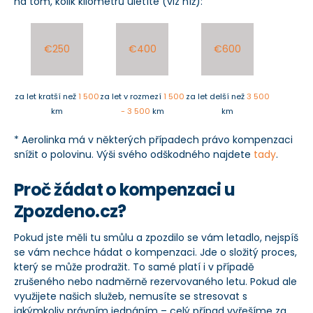
na tom, kolik kilometrů uletíte (viz níž):
€250
€400
€600
za let kratší než
1 500
za let v rozmezí
1 500
za let delší než
3 500
km
- 3 500
km
km
* Aerolinka má v některých případech právo kompenzaci
snížit o polovinu. Výši svého odškodného najdete
tady
.
Proč žádat o kompenzaci u
Zpozdeno.cz?
Pokud jste měli tu smůlu a zpozdilo se vám letadlo, nejspíš
se vám nechce hádat o kompenzaci. Jde o složitý proces,
který se může prodražit. To samé platí i v případě
zrušeného nebo nadměrně rezervovaného letu. Pokud ale
využijete našich služeb, nemusíte se stresovat s
jakýmkoliv právním jednáním – celý případ vyřešíme za