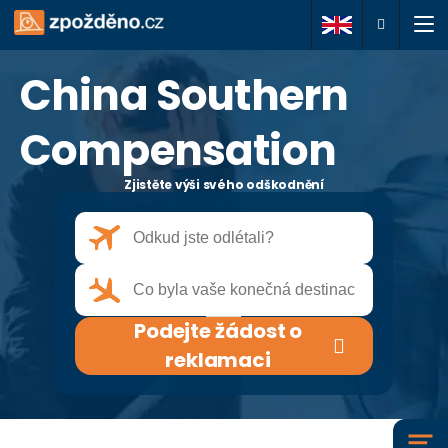
China Southern
Podejte žádost o
reklamaci
Compensation
Zjistěte výši svého odškodnění
O nás
Vaše práva
Často kladené dotazy
Podejte žádost o
Články
reklamaci
Kontakty