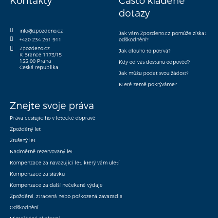
Kontakty
Často kladené
dotazy
info@zpozdeno.cz
Jak vám Zpozdeno.cz pomůže získat
+420 234 261 911
odškodnění?
Zpozdeno.cz
Jak dlouho to potrvá?
K Brance 1173/15
155 00 Praha
Kdy od vás dostanu odpověď?
Česká republika
Jak můžu podat svou žádost?
Které země pokrýváme?
Znejte svoje práva
Práva cestujícího v letecké dopravě
Zpožděný let
Zrušený let
Nadměrně rezervovaný let
Kompenzace za navazující let, který vám uletí
Kompenzace za stávku
Kompenzace za další nečekané výdaje
Zpožděná, ztracená nebo poškozená zavazadla
Odškodnění