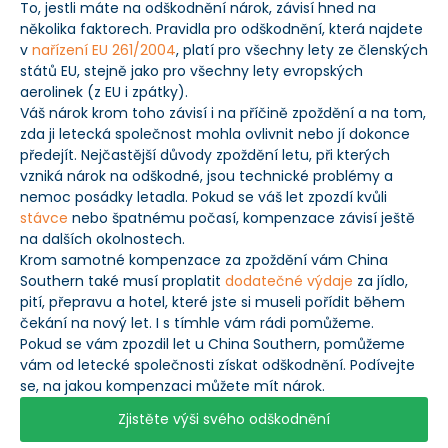
To, jestli máte na odškodnění nárok, závisí hned na
několika faktorech. Pravidla pro odškodnění, která najdete
v
nařízení EU 261/2004
, platí pro všechny lety ze členských
států EU, stejně jako pro všechny lety evropských
aerolinek (z EU i zpátky).
Váš nárok krom toho závisí i na příčině zpoždění a na tom,
zda ji letecká společnost mohla ovlivnit nebo jí dokonce
předejít. Nejčastější důvody zpoždění letu, při kterých
vzniká nárok na odškodné, jsou technické problémy a
nemoc posádky letadla. Pokud se váš let zpozdí kvůli
stávce
nebo špatnému počasí, kompenzace závisí ještě
na dalších okolnostech.
Krom samotné kompenzace za zpoždění vám China
Southern také musí proplatit
dodatečné výdaje
za jídlo,
pití, přepravu a hotel, které jste si museli pořídit během
čekání na nový let. I s tímhle vám rádi pomůžeme.
Pokud se vám zpozdil let u China Southern, pomůžeme
vám od letecké společnosti získat odškodnění. Podívejte
se, na jakou kompenzaci můžete mít nárok.
Zjistěte výši svého odškodnění