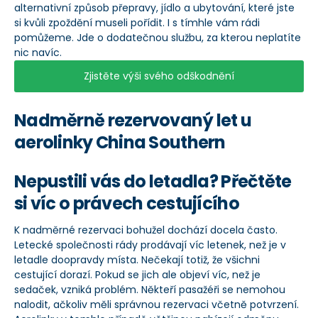
alternativní způsob přepravy, jídlo a ubytování, které jste
si kvůli zpoždění museli pořídit. I s tímhle vám rádi
pomůžeme. Jde o dodatečnou službu, za kterou neplatíte
nic navíc.
Zjistěte výši svého odškodnění
Nadměrně rezervovaný let u
aerolinky China Southern
Nepustili vás do letadla? Přečtěte
si víc o právech cestujícího
K nadměrné rezervaci bohužel dochází docela často.
Letecké společnosti rády prodávají víc letenek, než je v
letadle doopravdy místa. Nečekají totiž, že všichni
cestující dorazí. Pokud se jich ale objeví víc, než je
sedaček, vzniká problém. Někteří pasažéři se nemohou
nalodit, ačkoliv měli správnou rezervaci včetně potvrzení.