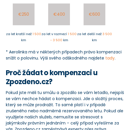
€250
€400
€600
za let kratší než
1 500
za let v rozmezí
1 500
za let delší než
3 500
km
- 3 500
km
km
* Aerolinka má v některých případech právo kompenzaci
snížit o polovinu. Výši svého odškodného najdete
tady
.
Proč žádat o kompenzaci u
Zpozdeno.cz?
Pokud jste měli tu smůlu a zpozdilo se vám letadlo, nejspíš
se vám nechce hádat o kompenzaci. Jde o složitý proces,
který se může prodražit. To samé platí i v případě
zrušeného nebo nadměrně rezervovaného letu. Pokud ale
využijete našich služeb, nemusíte se stresovat s
jakýmkoliv právním jednáním – celý případ vyřešíme za
vás. Zpozdeno.cz zaměstnává experty přes práva