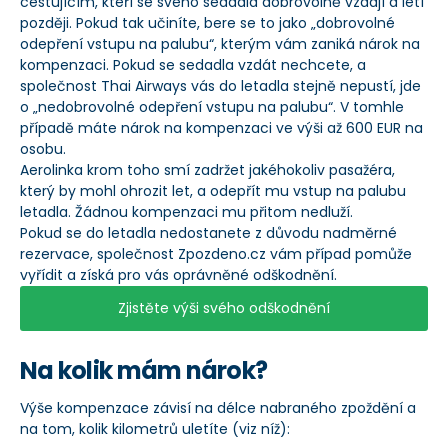
cestujícím, kteří se svého sedadla dobrovolně vzdají a letí
později. Pokud tak učiníte, bere se to jako „dobrovolné
odepření vstupu na palubu“, kterým vám zaniká nárok na
kompenzaci. Pokud se sedadla vzdát nechcete, a
společnost Thai Airways vás do letadla stejně nepustí, jde
o „nedobrovolné odepření vstupu na palubu“. V tomhle
případě máte nárok na kompenzaci ve výši až 600 EUR na
osobu.
Aerolinka krom toho smí zadržet jakéhokoliv pasažéra,
který by mohl ohrozit let, a odepřít mu vstup na palubu
letadla. Žádnou kompenzaci mu přitom nedluží.
Pokud se do letadla nedostanete z důvodu nadměrné
rezervace, společnost Zpozdeno.cz vám případ pomůže
vyřídit a získá pro vás oprávněné odškodnění.
Zjistěte výši svého odškodnění
Na kolik mám nárok?
Výše kompenzace závisí na délce nabraného zpoždění a
na tom, kolik kilometrů uletíte (viz níž):