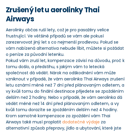
Zrušený let u aerolinky Thai
Airways
Aerolinky občas ruší lety, což je pro pasažéry velice
frustrující. Ve většině případů se vám ale pokusí
zarezervovat jiný let s co nejmenší prodlevou. Pokud se
vám nabízená alternativa nebude líbit, můžete si požádat
o peníze za původní letenku.
Pokud vám zruší let, kompenzace závisí na důvodu, proč k
tomu došlo, a předstihu, s jakým vám to letecká
společnost dá vědět. Nárok na odškodnění vám může
vzniknout v případě, že vám aerolinka Thai Airways zrušení
letu oznámí méně než 7 dní před plánovaným odletem, a
vy kvůli tomu do finální destinace přijedete se zpožděním
delším než 2 hodiny. Nebo v případě, že vám aerolinka dá
vědět méně než 14 dní před plánovaným odletem, a vy
kvůli tomu dorazíte se zpožděním delším než 4 hodiny.
Krom samotné kompenzace za zpoždění vám Thai
Airways také musí proplatit
dodatečné výdaje
za
alternativní způsob přepravy, jídlo a ubytování, které jste