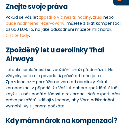
Znejte svoje práva
+420 234 261 911
Pokud se váš let
zpozdí o víc než tři hodiny
,
zruší
nebo
info@zpozdeno.cz
bude nadměrně rezervovaný
, můžete získat kompenzaci
až 600 EUR.To, na jaké odškodnění můžete mít nárok,
zjistíte tady
.
Zpožděný let u aerolinky Thai
Airways
Letecké společnosti se zpoždění snaží předcházet. Ne
vždycky se to ale povede. A právě od toho je tu
Zpozdeno.cz – pomůžeme vám od aerolinky získat
kompenzaci v případě, že Váš let nabere zpoždění. Stačí,
když si u nás podáte žádost o reklamaci. Naši experti přes
práva pasažérů udělají všechno, aby Vám odškodnění
vymohli. Vy si jenom počkáte.
Kdy mám nárok na kompenzaci?