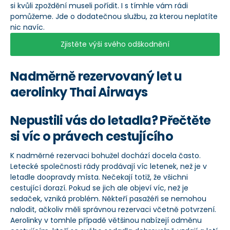
si kvůli zpoždění museli pořídit. I s tímhle vám rádi
pomůžeme. Jde o dodatečnou službu, za kterou neplatíte
nic navíc.
Zjistěte výši svého odškodnění
Nadměrně rezervovaný let u
aerolinky Thai Airways
Nepustili vás do letadla? Přečtěte
si víc o právech cestujícího
K nadměrné rezervaci bohužel dochází docela často.
Letecké společnosti rády prodávají víc letenek, než je v
letadle doopravdy místa. Nečekají totiž, že všichni
cestující dorazí. Pokud se jich ale objeví víc, než je
sedaček, vzniká problém. Někteří pasažéři se nemohou
nalodit, ačkoliv měli správnou rezervaci včetně potvrzení.
Aerolinky v tomhle případě většinou nabízejí odměnu