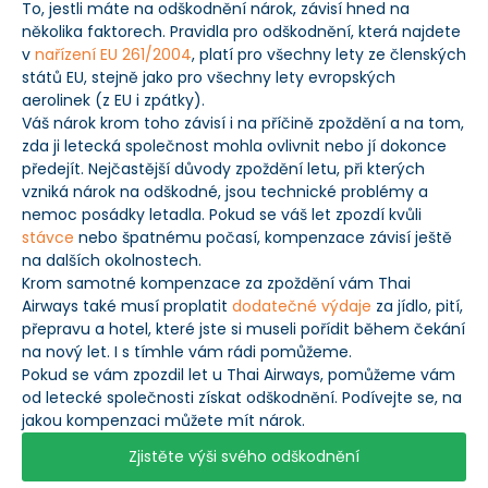
To, jestli máte na odškodnění nárok, závisí hned na
několika faktorech. Pravidla pro odškodnění, která najdete
v
nařízení EU 261/2004
, platí pro všechny lety ze členských
států EU, stejně jako pro všechny lety evropských
aerolinek (z EU i zpátky).
Váš nárok krom toho závisí i na příčině zpoždění a na tom,
zda ji letecká společnost mohla ovlivnit nebo jí dokonce
předejít. Nejčastější důvody zpoždění letu, při kterých
vzniká nárok na odškodné, jsou technické problémy a
nemoc posádky letadla. Pokud se váš let zpozdí kvůli
stávce
nebo špatnému počasí, kompenzace závisí ještě
na dalších okolnostech.
Krom samotné kompenzace za zpoždění vám Thai
Airways také musí proplatit
dodatečné výdaje
za jídlo, pití,
přepravu a hotel, které jste si museli pořídit během čekání
na nový let. I s tímhle vám rádi pomůžeme.
Pokud se vám zpozdil let u Thai Airways, pomůžeme vám
od letecké společnosti získat odškodnění. Podívejte se, na
jakou kompenzaci můžete mít nárok.
Zjistěte výši svého odškodnění