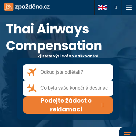
Thai Airways
Podejte žádost o
reklamaci
Compensation
Zjistěte výši svého odškodnění
O nás
Vaše práva
Často kladené dotazy
Podejte žádost o
Články
reklamaci
Kontakty