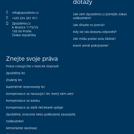
dotazy
info@zpozdeno.cz
Jak vám Zpozdeno.cz pomůže získat
+420 234 261 911
odškodnění?
Zpozdeno.cz
Jak dlouho to potrvá?
K Brance 1173/15
155 00 Praha
Kdy od vás dostanu odpověď?
Česká republika
Jak můžu podat svou žádost?
Které země pokrýváme?
Znejte svoje práva
Práva cestujícího v letecké dopravě
Zpožděný let
Zrušený let
Nadměrně rezervovaný let
Kompenzace za navazující let, který vám uletí
Kompenzace za stávku
Kompenzace za další nečekané výdaje
Zpožděná, ztracená nebo poškozená zavazadla
Odškodnění
Mimořádné okolnosti