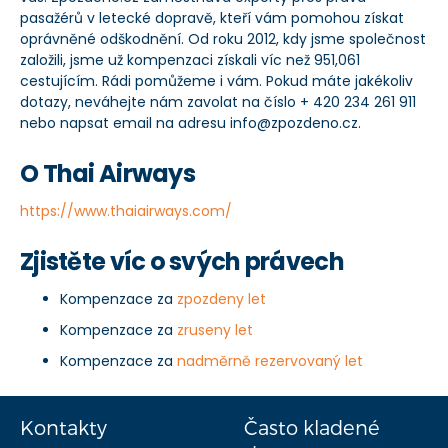
pasažérů v letecké dopravě, kteří vám pomohou získat
oprávněné odškodnění. Od roku 2012, kdy jsme společnost
založili, jsme už kompenzaci získali víc než 951,061
cestujícím. Rádi pomůžeme i vám. Pokud máte jakékoliv
dotazy, neváhejte nám zavolat na číslo + 420 234 261 911
nebo napsat email na adresu info@zpozdeno.cz.
O Thai Airways
https://www.thaiairways.com/
Zjistěte víc o svých právech
Kompenzace za
zpozdeny let
Kompenzace za
zruseny let
Kompenzace za
nadměrně rezervovaný let
Kontakty
Často kladené