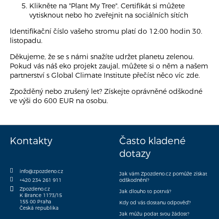
Klikněte na "Plant My Tree". Certifikát si můžete
+420 234 261 911
vytisknout nebo ho zveřejnit na sociálních sítích
info@zpozdeno.cz
Identifikační číslo vašeho stromu platí do 12:00 hodin 30.
listopadu.
Děkujeme, že se s námi snažíte udržet planetu zelenou.
Pokud vás náš eko projekt zaujal, můžete si o něm a našem
partnerství s
Global Climate Institute
přečíst něco víc zde.
Zpožděný nebo zrušený let?
Získejte oprávněné odškodné
ve výši do 600 EUR na osobu
.
Kontakty
Často kladené
dotazy
info@zpozdeno.cz
Jak vám Zpozdeno.cz pomůže získat
+420 234 261 911
odškodnění?
Zpozdeno.cz
Jak dlouho to potrvá?
K Brance 1173/15
155 00 Praha
Kdy od vás dostanu odpověď?
Česká republika
Jak můžu podat svou žádost?