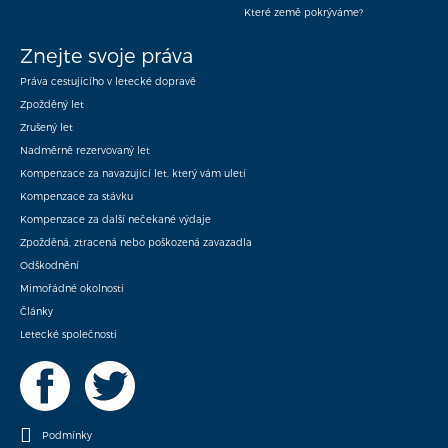
Které země pokrýváme?
Znejte svoje práva
Práva cestujícího v letecké dopravě
Zpožděný let
Zrušený let
Nadměrně rezervovaný let
Kompenzace za navazující let, který vám uletí
Kompenzace za stávku
Kompenzace za další nečekané výdaje
Zpožděná, ztracená nebo poškozená zavazadla
Odškodnění
Mimořádné okolnosti
Články
Letecké společnosti
Podmínky