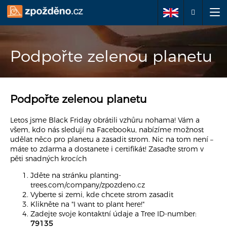
Podejte žádost o
Podpořte zelenou planetu
reklamaci
Podpořte zelenou planetu
O nás
Letos jsme Black Friday obrátili vzhůru nohama! Vám a
Vaše práva
všem, kdo nás sledují na Facebooku, nabízíme možnost
udělat něco pro planetu a zasadit strom. Nic na tom není –
máte to zdarma a dostanete i certifikát!
Zasaďte strom v
Často kladené dotazy
pěti snadných krocích
Jděte na stránku
planting-
Články
trees.com/company/zpozdeno.cz
Vyberte si zemi, kde chcete strom zasadit
Kontakty
Klikněte na "I want to plant here!"
Zadejte svoje kontaktní údaje a Tree ID-number:
79135